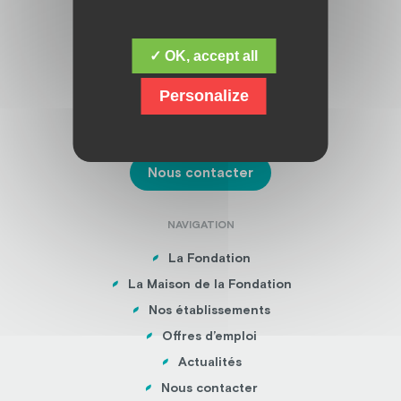
ADRESSE
✓ OK, accept all
Fondation Jacques Chirac
16 boulevard de la Sarsonne,
Personalize
19200 USSEL
05 55 46 32 00
Nous contacter
NAVIGATION
La Fondation
La Maison de la Fondation
Nos établissements
Offres d’emploi
Actualités
Nous contacter