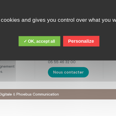
 cookies and gives you control over what you w
ADRESSE
cques Chirac,
le est de
Fondation Jacques
 personnes
Chirac
ental,
Personalize
✓ OK, accept all
16 boulevard de la
t avec des
Sarsonne,
tisme. Mais
19200 USSEL
œuvre
r
05 55 46 32 00
agnement
s.
Nous contacter
igitale
&
Phoebus Communication