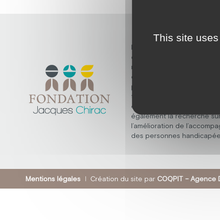
This site uses
Découvrez la fondation Ja
dont la mission fondamenta
répondre aux besoins des
en situation de handicap m
psychique, polyhandicap, e
troubles du spectre de l’au
elle ne s’arrête pas là, et 
également la recherche su
l’amélioration de l’accomp
des personnes handicapée
Mentions légales
Création du site par
COQPIT – Agence D