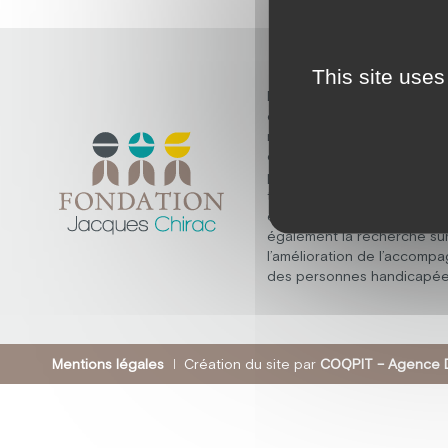
This site uses
Découvrez la fondation Ja
dont la mission fondamenta
répondre aux besoins des
en situation de handicap m
psychique, polyhandicap, e
troubles du spectre de l’au
elle ne s’arrête pas là, et 
également la recherche su
l’amélioration de l’accomp
des personnes handicapée
Mentions légales
Création du site par
COQPIT – Agence D