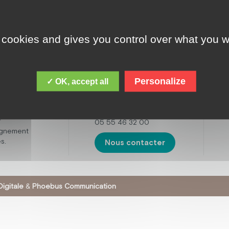
 cookies and gives you control over what you w
ADRESSE
cques Chirac,
le est de
Fondation Jacques
 personnes
Chirac
ental,
Personalize
✓ OK, accept all
16 boulevard de la
t avec des
Sarsonne,
tisme. Mais
19200 USSEL
œuvre
r
05 55 46 32 00
agnement
s.
Nous contacter
igitale
&
Phoebus Communication