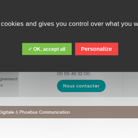
 cookies and gives you control over what you w
ADRESSE
cques Chirac,
le est de
Fondation Jacques
 personnes
Chirac
ental,
Personalize
✓ OK, accept all
16 boulevard de la
t avec des
Sarsonne,
tisme. Mais
19200 USSEL
œuvre
r
05 55 46 32 00
agnement
s.
Nous contacter
igitale
&
Phoebus Communication