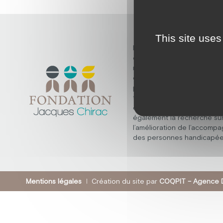
This site uses
Découvrez la fondation Ja
dont la mission fondamenta
répondre aux besoins des
en situation de handicap m
psychique, polyhandicap, e
troubles du spectre de l’au
elle ne s’arrête pas là, et 
également la recherche su
l’amélioration de l’accomp
des personnes handicapée
Mentions légales
Création du site par
COQPIT – Agence D