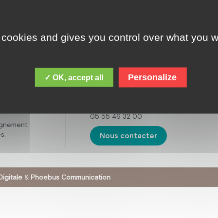
 cookies and gives you control over what you w
ADRESSE
cques Chirac,
le est de
Fondation Jacques
 personnes
Chirac
ental,
Personalize
✓ OK, accept all
16 boulevard de la
t avec des
Sarsonne,
tisme. Mais
19200 USSEL
œuvre
r
05 55 46 32 00
agnement
s.
Nous contacter
igitale
&
Phoebus Communication