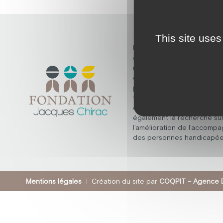
This site uses
Découvrez la fondation Ja
dont la mission fondamenta
répondre aux besoins des
en situation de handicap m
psychique, polyhandicap, e
troubles du spectre de l’au
elle ne s’arrête pas là, et 
également la recherche su
l’amélioration de l’accomp
des personnes handicapée
Mentions légales
Création du site par
COQPIT – Agence D