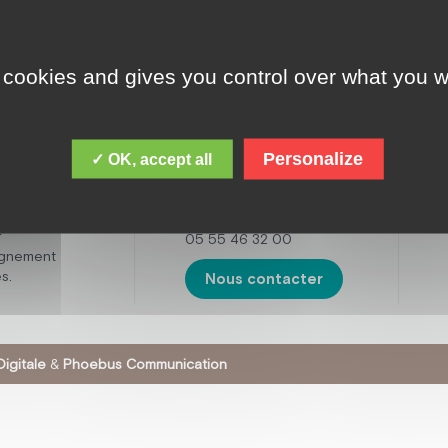
 cookies and gives you control over what you w
ADRESSE
cques Chirac,
le est de
Fondation Jacques
 personnes
Chirac
ental,
Personalize
✓ OK, accept all
16 boulevard de la
t avec des
Sarsonne,
tisme. Mais
19200 USSEL
œuvre
r
05 55 46 32 00
agnement
s.
Nous contacter
igitale
&
Phoebus Communication