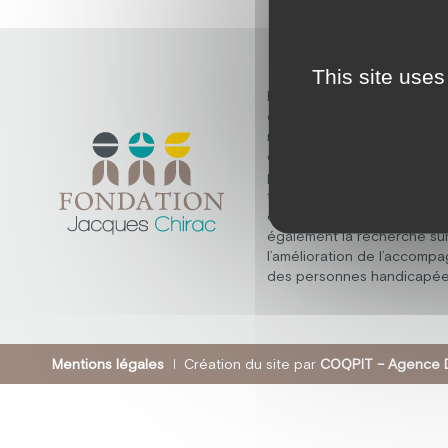
This site uses
Découvrez la fondation Ja
dont la mission fondamenta
répondre aux besoins des
en situation de handicap m
psychique, polyhandicap, e
troubles du spectre de l’au
elle ne s’arrête pas là, et 
également la recherche su
l’amélioration de l’accomp
des personnes handicapée
Mentions légales
Création du site par
COQPIT – Agence D