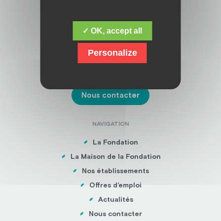
ADRESSE
✓ OK, accept all
Fondation Jacques Chirac
16 boulevard de la Sarsonne,
Personalize
19200 USSEL
05 55 46 32 00
Nous contacter
NAVIGATION
La Fondation
La Maison de la Fondation
Nos établissements
Offres d’emploi
Actualités
Nous contacter