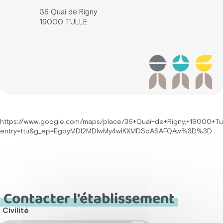
36 Quai de Rigny
19000 TULLE
https://www.google.com/maps/place/36+Quai+de+Rigny,+19000+Tu
entry=ttu&g_ep=EgoyMDI2MDIwMy4wIKXMDSoASAFQAw%3D%3D
Contacter l'établissement
Civilité