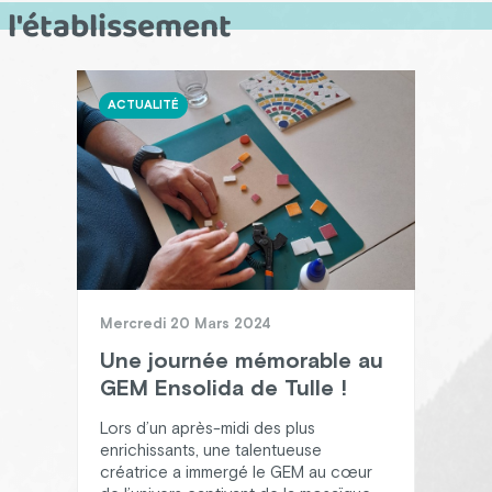
l'établissement
ACTUALITÉ
ACT
Mercredi 20 Mars 2024
Jeu
Une journée mémorable au
Fo
GEM Ensolida de Tulle !
sen
qu
Lors d’un après-midi des plus
enrichissants, une talentueuse
Réc
créatrice a immergé le GEM au cœur
ENSO