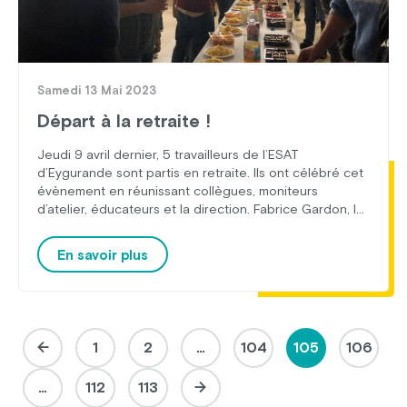
Samedi 13 Mai 2023
Départ à la retraite !
Jeudi 9 avril dernier, 5 travailleurs de l’ESAT
d’Eygurande sont partis en retraite. Ils ont célébré cet
évènement en réunissant collègues, moniteurs
d’atelier, éducateurs et la direction. Fabrice Gardon, le
directeur de l’ESAT, les a remerciés pour leurs années
de travail, en les félicitant pour leur savoir-faire et leur
En savoir plus
implication dans leurs ateliers respectifs. Ce […]
1
2
…
104
105
106
…
112
113