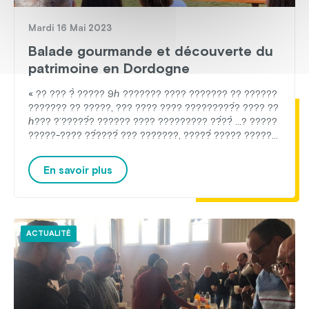
Mardi 16 Mai 2023
Balade gourmande et découverte du
patrimoine en Dordogne
« ?? ??? ?̀ ????? 9ℎ ??????? ???? ??????? ?? ??????
??????? ?? ?????, ??? ???? ???? ?????????́? ???? ??
ℎ??? ?’?????́? ?????? ???? ????????? ??́??̀ …? ?????
?????-???? ??́????́ ??? ???????, ?????́ ????? ?????
-?????, ???? ?????̀ ?????? ???? ????? ??????̀??
??????, ??? ??????? ?? ???????. ??̂?? ??, ????
En savoir plus
????????, ?’?????????? ??̂? ?????????́ ?̀ ?????????
[…]
ACTUALITÉ