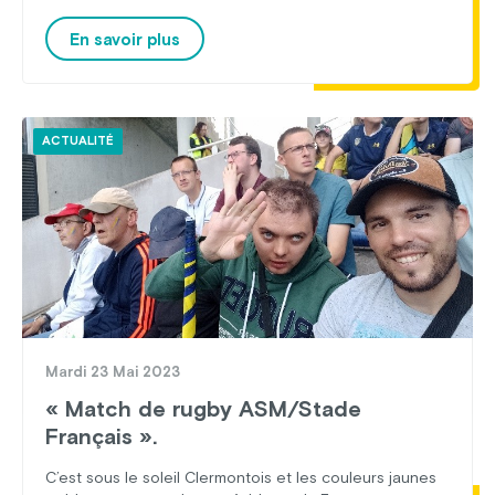
lieu que tous les 10 ans. Vêtements chauds et
imperméables indispensables pour profiter du
En savoir plus
spectacle ! Une expérience singulière, appréciée […]
ACTUALITÉ
Mardi 23 Mai 2023
« Match de rugby ASM/Stade
Français ».
C’est sous le soleil Clermontois et les couleurs jaunes