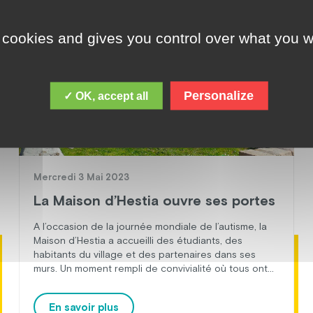
ACTUALITÉ
 cookies and gives you control over what you w
Personalize
✓ OK, accept all
Mercredi 3 Mai 2023
La Maison d’Hestia ouvre ses portes
A l’occasion de la journée mondiale de l’autisme, la
Maison d’Hestia a accueilli des étudiants, des
habitants du village et des partenaires dans ses
murs. Un moment rempli de convivialité où tous ont
pu découvrir et visiter l’établissement, interagir avec
les professionnels et les résidants. Une
En savoir plus
manière ludique de sensibiliser le grand public aux