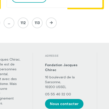
particularités de l’autisme et à l’accompagnement […]
…
112
113
ADRESSE
cques Chirac,
le est de
Fondation Jacques
 personnes
Chirac
ental,
16 boulevard de la
t avec des
Sarsonne,
tisme. Mais
19200 USSEL
œuvre
r
05 55 46 32 00
agnement
s.
Nous contacter