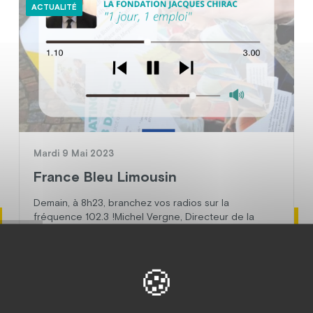
ACTUALITÉ
Mardi 9 Mai 2023
France Bleu Limousin
Demain, à 8h23, branchez vos radios sur la
fréquence 102.3 !Michel Vergne, Directeur de la
fondation, sera l’invité de France Bleu Limousin, dans
l’émission « 1 jour, 1 emploi » pour présenter le
prochain Job dating.A ne pas louper !
En savoir plus