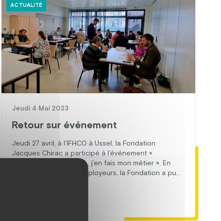
ACTUALITÉ
Jeudi 4 Mai 2023
Retour sur événement
Jeudi 27 avril, à l’IFHCO à Ussel, la Fondation
Jacques Chirac a participé à l’événement «
Accompagner, soigner… j’en fais mon métier ». En
compagnie d’autres employeurs, la Fondation a pu
présenter les opportunités de formation et d’emploi
dans le domaine du soin et de l’accompagnement
En savoir plus
éducatif. Après une présentation générale, des
rencontres individuelles étaient […]