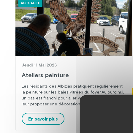
ACTUALITÉ
Jeudi 11 Mai 2023
Ateliers peinture
Les résidants des Albizias pratiquent régulièrement
la peinture sur les baies vitrées du foyer.Aujourd’hui,
un pas est franchi pour aller vers les partenaires et
leur proposer une décoration sur mesure. C’est au
Centre de Secours d’Ussel que Rachel et Gilles ont
travaillé, accompagné par Benoît, moniteur-
En savoir plus
éducateur, référent de l’activité. Le résultat a
enthousiasmé les pompiers, […]