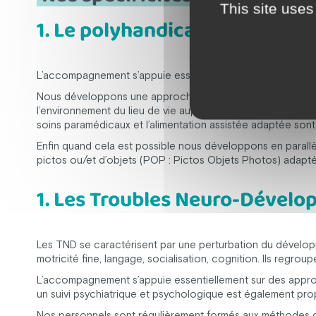
This site uses
1. Le polyhandicap
L’accompagnement s’appuie essentiellement sur des approc
Nous développons une approche multi-sensorielle inspirée
l’environnement du lieu de vie auprès des personnes polyha
soins paramédicaux et l’alimentation assistée adaptée sont
Enfin quand cela est possible nous développons en parall
pictos ou/et d’objets (POP : Pictos Objets Photos) adapt
1. Les Troubles Neuro-Dével
Les TND se caractérisent par une perturbation du développe
motricité fine, langage, socialisation, cognition. Ils regro
L’accompagnement s’appuie essentiellement sur des appro
un suivi psychiatrique et psychologique est également pr
Nos personnels sont régulièrement formés aux méthodes co