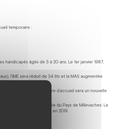
ueil temporaire :
nes handicapés âgés de 3 à 20 ans. Le 1er janvier 1987,
ux), l’IME sera réduit de 34 lits et la MAS augmentée
re 2013, l’agrément du Centre d’accueil sera un nouvelle
Maison d’Accueil Spécialisée du Pays de Millevaches. Le
n de capacités de l’EEAP en 2019.