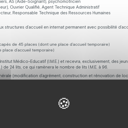
iers, AS (Aide-Soignant), psychomotricien
eur), Ouvrier Qualifié, Agent Technique Administratif
Directeur, Responsable Technique des Ressources Humaines
structures d’accueil en internat permanent avec possibilité d’acc
capés de 45 places (dont une place d’accueil temporaire)
 place d’accueil temporaire)
nstitut Médico-Educatif (I.M.E.) et recevra, exclusivement, des jeu
) de 24 lits, ce qui ramènera le nombre de lits I.M.E. à 96.
érale (modification d’agrément, construction et rénovation de loca
ccueil sera ouverte en janvier 2007: La résidence du Lac.
n accueil permanent et s’ouvrira à l’accueil temporaire. Le 7 Octob
re dans l’histoire de l’établissement.
vient Etablissement pour Enfants et Adolescents Polyhandicapés et 
s notamment auprès des personnes Autistes entraine une réductio
gnement