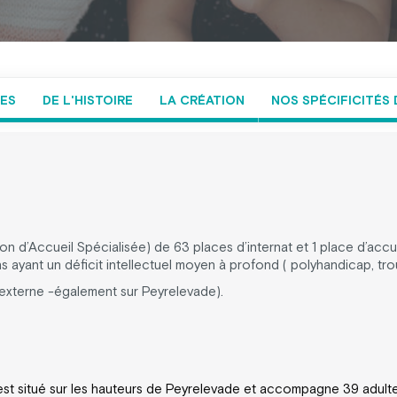
NES
DE L'HISTOIRE
LA CRÉATION
NOS SPÉCIFICITÉ
n d’Accueil Spécialisée) de 63 places d’internat et 1 place d’accue
ns ayant un déficit intellectuel moyen à profond ( polyhandicap, t
e externe -également sur Peyrelevade).
) est situé sur les hauteurs de Peyrelevade et accompagne 39 adul