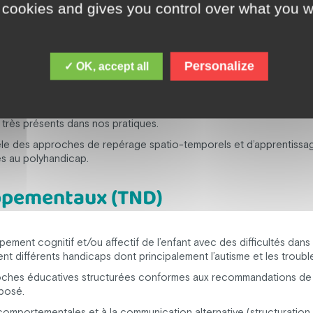
 cookies and gives you control over what you w
Personalize
✓ OK, accept all
hes éducatives de la vie quotidienne et de soins.
 du concept et des outils Snoezelen en ateliers spécifiques. Ce
ndicapées. D’autres supports de stimulation sensorielle comme l’eau
 très présents dans nos pratiques.
èle des approches de repérage spatio-temporels et d’apprentissa
és au polyhandicap.
oppementaux (TND)
ment cognitif et/ou affectif de l’enfant avec des difficultés dans 
upent différents handicaps dont principalement l’autisme et les trou
ches éducatives structurées conformes aux recommandations de l’
oposé.
mportementales et à la communication alternative (structuration 