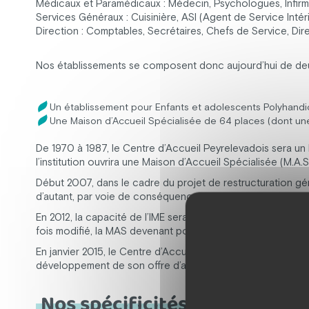
Médicaux et Paramédicaux : Médecin, Psychologues, Infirm
Services Généraux : Cuisinière, ASI (Agent de Service Intéri
Direction : Comptables, Secrétaires, Chefs de Service, 
Nos établissements se composent donc aujourd’hui de deux 
Un établissement pour Enfants et adolescents Polyhandi
Une Maison d’Accueil Spécialisée de 64 places (dont une
De 1970 à 1987, le Centre d’Accueil Peyrelevadois sera un I
l’institution ouvrira une Maison d’Accueil Spécialisée (M.A.S.
Début 2007, dans le cadre du projet de restructuration gén
d’autant, par voie de conséquence. Une nouvelle unité d’a
En 2012, la capacité de l’IME sera réduite de deux places e
fois modifié, la MAS devenant pour la première fois majoritai
En janvier 2015, le Centre d’Accueil change de nom. Il de
développement de son offre d’accompagnement et de soin
Nos spécificités d'accompa