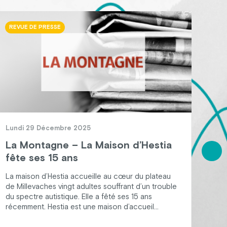
REVUE DE PRESSE
ACT
Lundi 29 Décembre 2025
Jeu
La Montagne – La Maison d’Hestia
Pla
fête ses 15 ans
un 
La maison d’Hestia accueille au cœur du plateau
Il y
de Millevaches vingt adultes souffrant d’un trouble
d’He
du spectre autistique. Elle a fêté ses 15 ans
Croi
récemment. Hestia est une maison d’accueil
de l
spécialisée pour 20 adultes en situation de
en F
handicap avec trouble du spectre de l’autisme
Jean