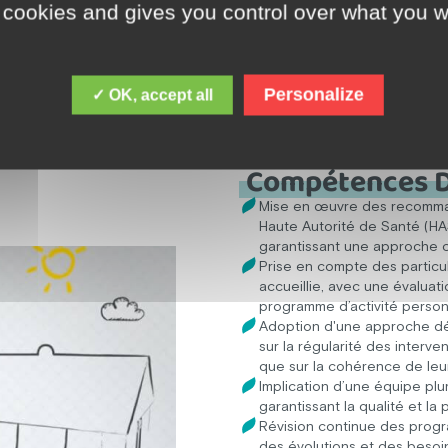
 cookies and gives you control over what you w
soins
les représentants légaux
Personalize
✓ OK, accept all
Compétences D
Mise en œuvre des recomman
Haute Autorité de Santé (HA
garantissant une approche 
Prise en compte des particul
accueillie, avec une évalua
programme d’activité personna
Adoption d'une approche d
sur la régularité des interve
que sur la cohérence de leu
Implication d’une équipe plu
garantissant la qualité et la
Révision continue des prog
des évolutions et des besoi