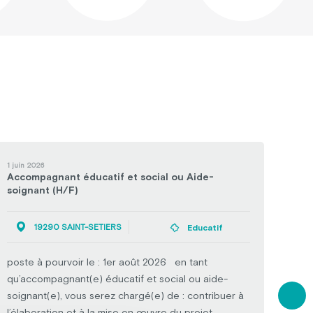
1 juin 2026
1 juin
Accompagnant éducatif et social ou Aide-
Acco
soignant (H/F)
soig
19290 SAINT-SETIERS
Educatif
poste à pourvoir le : 1er août 2026 en tant
type
qu’accompagnant(e) éducatif et social ou aide-
prof
soignant(e), vous serez chargé(e) de : contribuer à
pour
l’élaboration et à la mise en œuvre du projet
qu’a