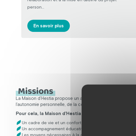
person...
En savoir plus
Missions
La Maison d’Hestia propose un accompagnement personnal
l’autonomie personnelle, de la communication, de l’inclusion 
Pour cela, la Maison d’Hestia offre :
Un cadre de vie et un confort de qualité
Un accompagnement éducatif et pédagogique adapté e
Les moyens nécessaires à la compréhension de l’envir