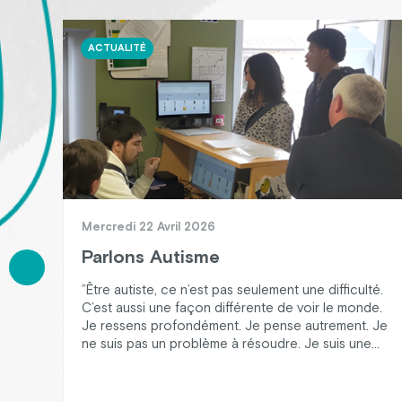
ACTUALITÉ
Mercredi 22 Avril 2026
Parlons Autisme
”Être autiste, ce n’est pas seulement une difficulté.
C’est aussi une façon différente de voir le monde.
Je ressens profondément. Je pense autrement. Je
ne suis pas un problème à résoudre. Je suis une
personne à comprendre.” Le 2 avril, à l’occasion de
la Journée mondiale de sensibilisation à l’autisme, la
Maison d’Accueil Spécialisée d’Hestia […]