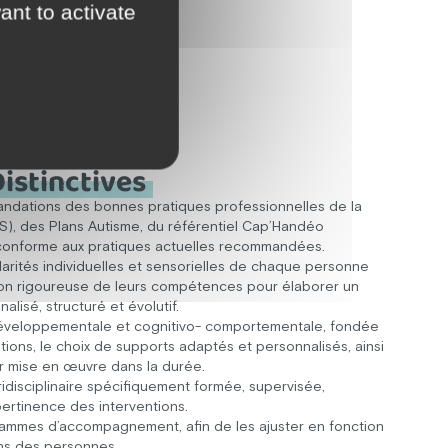
ant to activate
istinctives
dations des bonnes pratiques professionnelles de la
S), des Plans Autisme, du référentiel Cap’Handéo
conforme aux pratiques actuelles recommandées.
arités individuelles et sensorielles de chaque personne
tion rigoureuse de leurs compétences pour élaborer un
lisé, structuré et évolutif.
éveloppementale et cognitivo- comportementale, fondée
ntions, le choix de supports adaptés et personnalisés, ainsi
r mise en œuvre dans la durée.
ridisciplinaire spécifiquement formée, supervisée,
 pertinence des interventions.
rammes d’accompagnement, afin de les ajuster en fonction
ns des personnes.