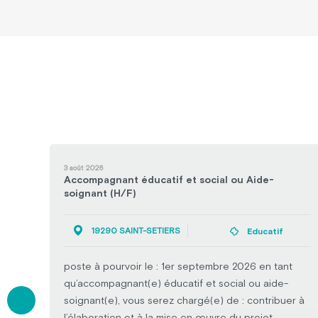
3 août 2026
Accompagnant éducatif et social ou Aide-
soignant (H/F)
19290 SAINT-SETIERS
Educatif
poste à pourvoir le : 1er septembre 2026 en tant
 à
qu’accompagnant(e) éducatif et social ou aide-
soignant(e), vous serez chargé(e) de : contribuer à
ial
l’élaboration et à la mise en œuvre du projet