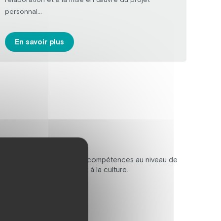
personnal...
ou al
En savoir plus
E
isant le développement de compétences au niveau de
e, aux loisirs, au sport et à la culture.